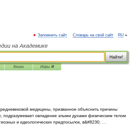
Запомнить сайт
Словарь на свой сайт
RU
едии на Академике
Найти!
Книги
Игры ⚽
редневековой медицины, призванное объяснить причины
их; подразумевает овладение злыми духами физическим телом
игиозных и идеологических предпосылок, в&#8230; …