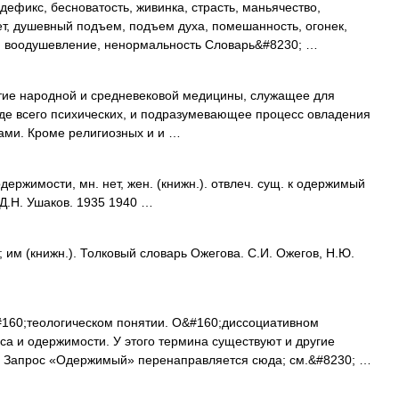
ефикс, бесноватость, живинка, страсть, маньячество,
ет, душевный подъем, подъем духа, помешанность, огонек,
м, воодушевление, ненормальность Словарь&#8230; …
ятие народной и средневековой медицины, служащее для
де всего психических, и подразумевающее процесс овладения
ами. Кроме религиозных и и …
имости, мн. нет, жен. (книжн.). отвлеч. сущ. к одержимый
 Д.Н. Ушаков. 1935 1940 …
м (книжн.). Толковый словарь Ожегова. С.И. Ожегов, Н.Ю.
#160;теологическом понятии. О&#160;диссоциативном
са и одержимости. У этого термина существуют и другие
). Запрос «Одержимый» перенаправляется сюда; см.&#8230; …