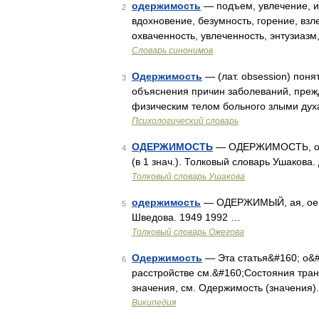
одержимость
— подъем, увлечение, ид
2
вдохновение, безумность, горение, взл
охваченность, увлеченность, энтузиаз
Словарь синонимов
Одержимость
— (лат. obsession) пон
3
объяснения причин заболеваний, преж
физическим телом больного злыми дух
Психологический словарь
ОДЕРЖИМОСТЬ
— ОДЕРЖИМОСТЬ, одерж
4
(в 1 знач.). Толковый словарь Ушакова.
Толковый словарь Ушакова
одержимость
— ОДЕРЖИМЫЙ, ая, ое; и
5
Шведова. 1949 1992 …
Толковый словарь Ожегова
Одержимость
— Эта статья&#160; о&
6
расстройстве см.&#160;Состояния тран
значения, см. Одержимость (значения
Википедия