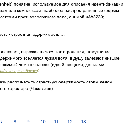
enheit) понятие, используемое для описания идентификации
нием или комплексом; наиболее распространенные формы
лексами противоположного пола, анимой и&#8230; …
сть • страстная одержимость …
олевания, выражающегося как страдания, помутнение
 одержимого вселяется чужая воля, в душу залезают низшие
держимый чем то человек (идеей, вещами, деньгами …
ий словарь педагога)
азу распознать ту страстную одержимость своим делом,
его характера (Чаковский) …
7
8
9
10
11
12
13