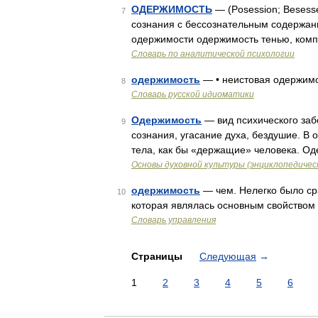
ОДЕРЖИМОСТЬ
— (Posession; Besess
7
сознания с бессознательным содержа
одержимости одержимость тенью, комп
Словарь по аналитической психологии
одержимость
— • неистовая одержимо
8
Словарь русской идиоматики
Одержимость
— вид психического заб
9
сознания, угасание духа, бездушие. В
тела, как бы «держащие» человека. О
Основы духовной культуры (энциклопедическ
одержимость
— чем. Нелегко было ср
10
которая являлась основным свойством 
Словарь управления
Страницы
Следующая
→
1
2
3
4
5
6